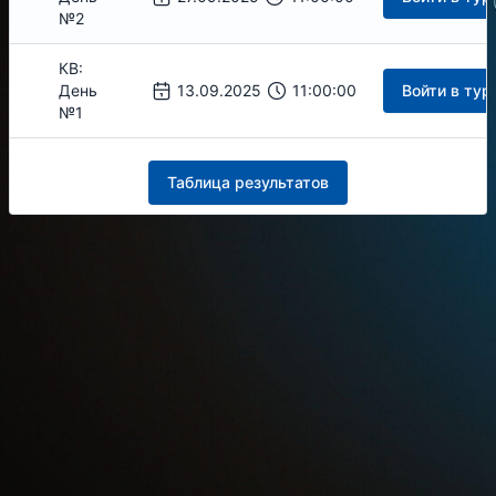
№2
КВ:
День
13.09.2025
11:00:00
Войти в тур
№1
Таблица результатов